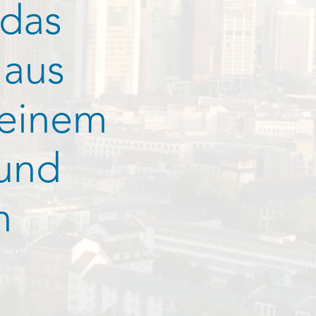
 das
 aus
 einem
 und
n