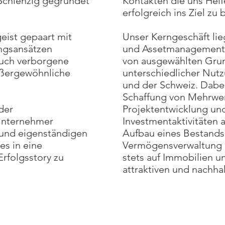
Schlenzig gegründet
Kontakten die uns Helf
erfolgreich ins Ziel zu 
eist gepaart mit
Unser Kerngeschäft lie
ungsansätzen
und Assetmanagement 
auch verborgene
von ausgewählten Gru
ußergewöhnliche
unterschiedlicher Nut
und der Schweiz.
Dabei
Schaffung von Mehrwer
der
Projektentwicklung un
Unternehmer
Investmentaktivitäten a
 und eigenständigen
Aufbau eines Bestandsp
es in eine
Vermögensverwaltung v
Erfolgsstory zu
stets auf Immobilien 
attraktiven und nachha