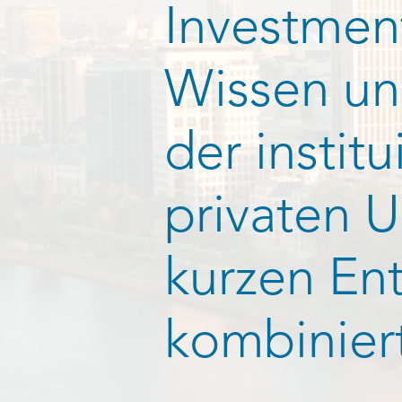
Investment
Wissen und
der instit
privaten 
kurzen En
kombiniert