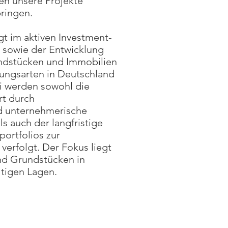
en unsere Projekte
bringen.
gt im aktiven Investment-
sowie der Entwicklung
ndstücken und Immobilien
zungsarten in Deutschland
 werden sowohl die
t durch
d unternehmerische
ls auch der langfristige
ortfolios zur
erfolgt. Der Fokus liegt
und Grundstücken in
ltigen Lagen.